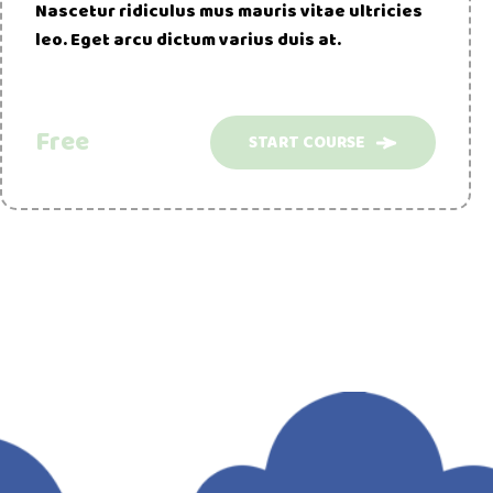
Nascetur ridiculus mus mauris vitae ultricies
leo. Eget arcu dictum varius duis at.
Free
START COURSE