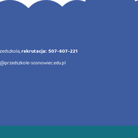
zedszkola,
rekrutacja: 507-607-221
o@przedszkole-sosnowiec.edu.pl