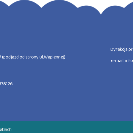
Dyrekcja pr
 (podjazd od strony ul.Wapiennej)
e-mail:
inf
378126
etnich