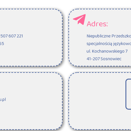
Adres:
 507 607 221
Niepubliczne Przedszko
165
specjalnością językow
ul. Kochanowskiego 7
41-207 Sosnowiec
.pl