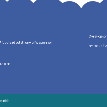
Dyrekcja pr
 (podjazd od strony ul.Wapiennej)
e-mail:
inf
378126
etnich