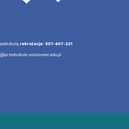
zedszkola,
rekrutacja: 507-607-221
o@przedszkole-sosnowiec.edu.pl