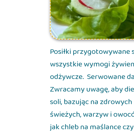
Posiłki przygotowywane s
wszystkie wymogi żywieni
odżywcze. Serwowane da
Zwracamy uwagę, aby diet
soli, bazując na zdrowyc
świeżych, warzyw i owocó
jak chleb na maślance cz