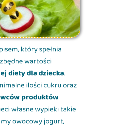
pisem, który spełnia
ezbędne wartości
j diety dla dziecka
.
imalne ilości cukru oraz
awców produktów
eci własne wypieki takie
zamy owocowy jogurt,