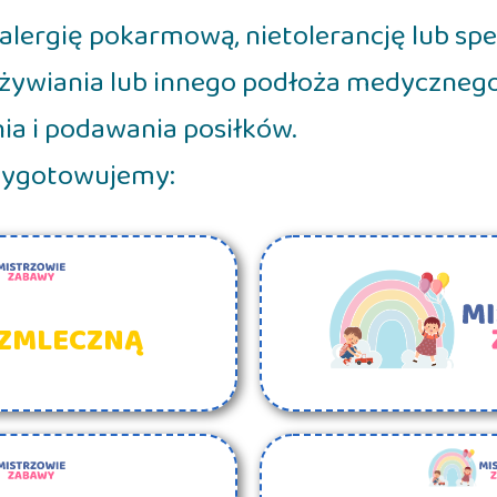
alergię pokarmową, nietolerancję lub spe
dżywiania lub innego podłoża medyczneg
a i podawania posiłków.
rzygotowujemy:
EZMLECZNĄ