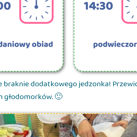
 braknie dodatkowego jedzonka! Przewid
h głodomorków. 🙂