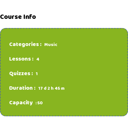
Course Info
Categories :
Music
Lessons :
4
Quizzes :
1
Duration :
17 d 2 h 45 m
Capacity
: 50