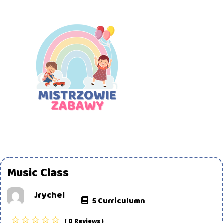
Music Class
Jrychel
5 Curriculumn
( 0 Reviews )