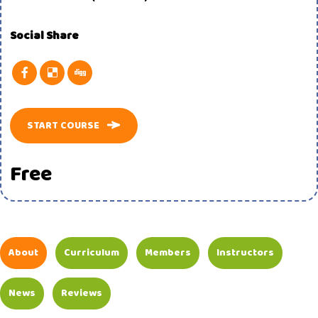
Social Share
START COURSE
Free
About
Curriculum
Members
Instructors
News
Reviews