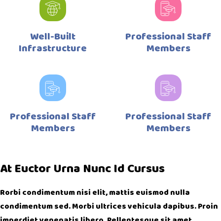
Well-Built
Professional Staff
Infrastructure
Members
Professional Staff
Professional Staff
Members
Members
At Euctor Urna Nunc Id Cursus
Rorbi condimentum nisi elit, mattis euismod nulla
condimentum sed. Morbi ultrices vehicula dapibus. Proin
imperdiet venenatis libero. Pellentesque sit amet