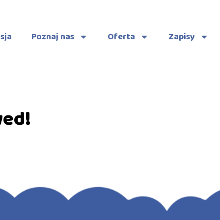
sja
Poznaj nas
Oferta
Zapisy
wed!