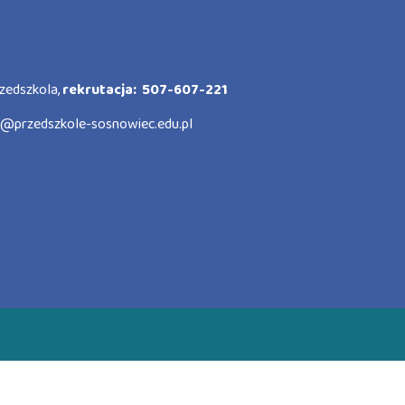
zedszkola,
rekrutacja: 507-607-221
o@przedszkole-sosnowiec.edu.pl