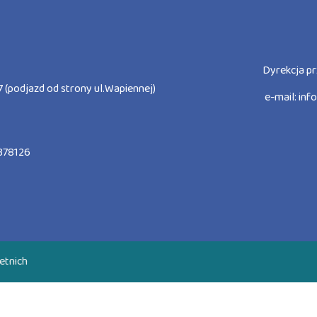
Dyrekcja pr
 (podjazd od strony ul.Wapiennej)
e-mail:
inf
378126
etnich