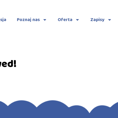
sja
Poznaj nas
Oferta
Zapisy
wed!