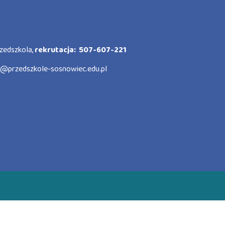
zedszkola,
rekrutacja: 507-607-221
o@przedszkole-sosnowiec.edu.pl