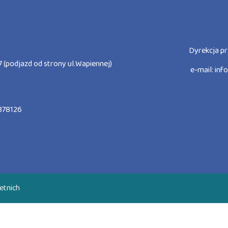
Dyrekcja pr
 (podjazd od strony ul.Wapiennej)
e-mail:
inf
378126
etnich