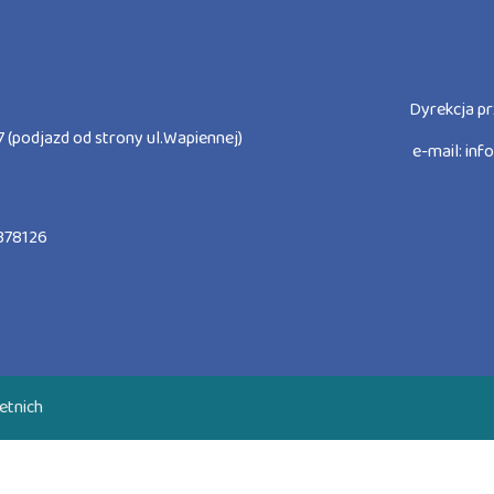
Dyrekcja pr
 (podjazd od strony ul.Wapiennej)
e-mail:
inf
378126
etnich