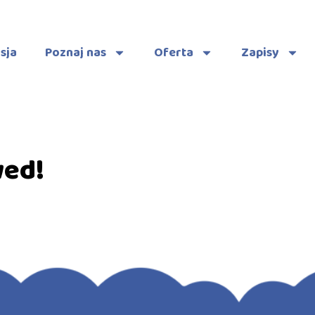
sja
Poznaj nas
Oferta
Zapisy
wed!