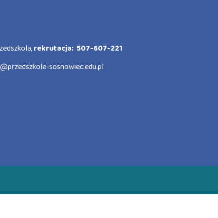
zedszkola,
rekrutacja: 507-607-221
o@przedszkole-sosnowiec.edu.pl