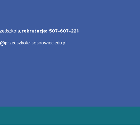
zedszkola,
rekrutacja: 507-607-221
o@przedszkole-sosnowiec.edu.pl