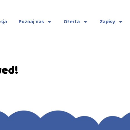
sja
Poznaj nas
Oferta
Zapisy
wed!