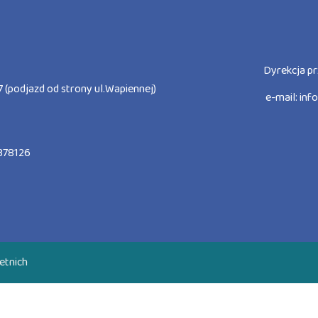
Dyrekcja pr
 (podjazd od strony ul.Wapiennej)
e-mail:
inf
378126
etnich