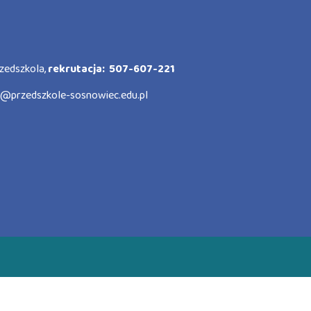
zedszkola,
rekrutacja: 507-607-221
o@przedszkole-sosnowiec.edu.pl