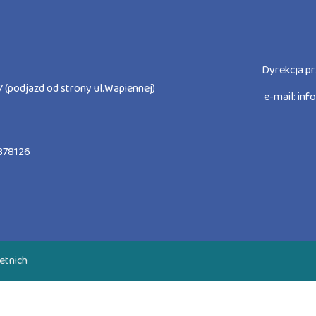
Dyrekcja pr
 (podjazd od strony ul.Wapiennej)
e-mail:
inf
378126
etnich