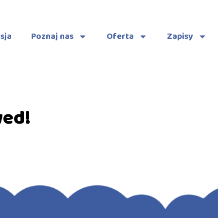
sja
Poznaj nas
Oferta
Zapisy
wed!