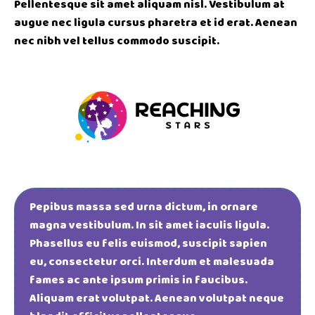
Pellentesque sit amet aliquam nisl. Vestibulum at
augue nec ligula cursus pharetra et id erat. Aenean
nec nibh vel tellus commodo suscipit.
Pepibus massa sed urna dictum, in ornare
magna vestibulum. In sit amet iaculis ligula.
Phasellus eu felis euismod, suscipit sapien
eu, consectetur orci. Interdum et malesuada
fames ac ante ipsum primis in faucibus.
Aliquam erat volutpat. Aenean volutpat neque