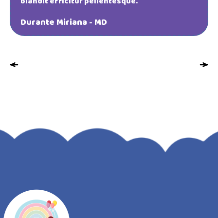
blandit efficitur pellentesque.
Durante Miriana - MD