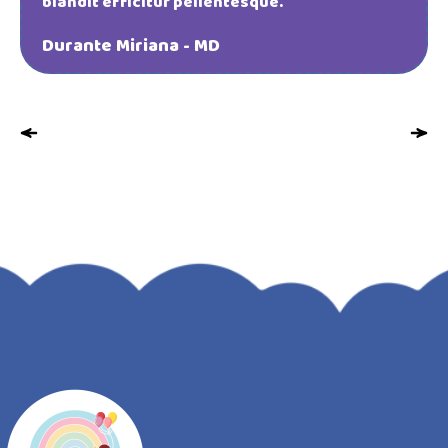
blandit efficitur pellentesque.
Durante Miriana - MD