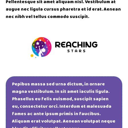
Pellentesque sit amet aliquam nisl. Vestibulum at
augue nec ligula cursus pharetra et id erat. Aenean
nec nibh vel tellus commodo suscipit.
Pepibus massa sed urna dictum, in ornare
magna vestibulum. In sit amet iaculis ligula.
Phasellus eu felis euismod, suscipit sapien
eu, consectetur orci. Interdum et malesuada
fames ac ante ipsum primis in faucibus.
Aliquam erat volutpat. Aenean volutpat neque