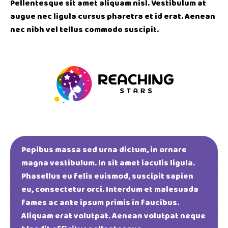
Pellentesque sit amet aliquam nisl. Vestibulum at
augue nec ligula cursus pharetra et id erat. Aenean
nec nibh vel tellus commodo suscipit.
Pepibus massa sed urna dictum, in ornare
magna vestibulum. In sit amet iaculis ligula.
Phasellus eu felis euismod, suscipit sapien
eu, consectetur orci. Interdum et malesuada
fames ac ante ipsum primis in faucibus.
Aliquam erat volutpat. Aenean volutpat neque