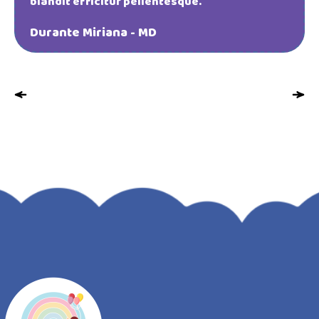
blandit efficitur pellentesque.
Durante Miriana - MD