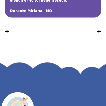
blandit efficitur pellentesque.
Durante Miriana - MD