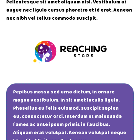
Pellentesque sit amet aliquam nisl. Vestibulum at
augue nec ligula cursus pharetra et id erat. Aenean
nec nibh vel tellus commodo suscipit.
Pepibus massa sed urna dictum, in ornare
magna vestibulum. In sit amet iaculis ligula.
Phasellus eu felis euismod, suscipit sapien
eu, consectetur orci. Interdum et malesuada
fames ac ante ipsum primis in faucibus.
Aliquam erat volutpat. Aenean volutpat neque