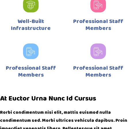
Well-Built
Professional Staff
Infrastructure
Members
Professional Staff
Professional Staff
Members
Members
At Euctor Urna Nunc Id Cursus
Rorbi condimentum nisi elit, mattis euismod nulla
condimentum sed. Morbi ultrices vehicula dapibus. Proin
imperdiet venenatis libero. Pellentesque sit amet