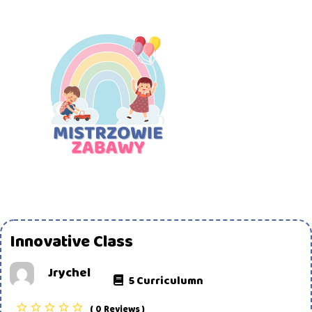
Innovative Class
Jrychel
5 Curriculumn
( 0 Reviews )