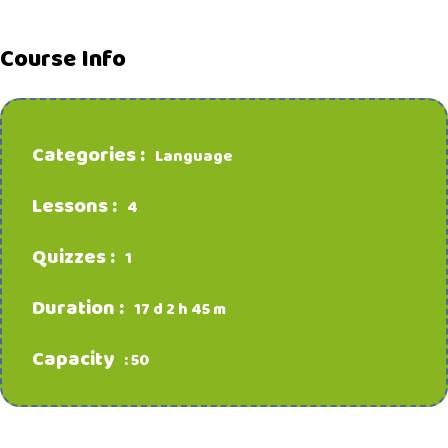
Course Info
Categories :
Language
Lessons :
4
Quizzes :
1
Duration :
17 d 2 h 45 m
Capacity
: 50