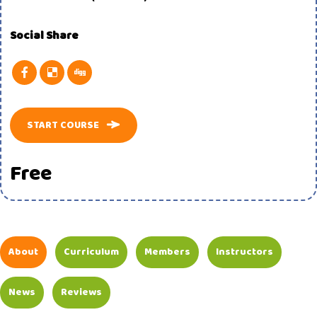
Social Share
START COURSE
Free
About
Curriculum
Members
Instructors
News
Reviews