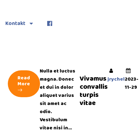
Kontakt
Nulla et luctus
Vivamus
Read
magna. Donec
jrychel
2023-
More
convallis
et dui in dolor
11-29
turpis
aliquet varius
vitae
sit amet ac
odio.
Vestibulum
vitae nisi in...