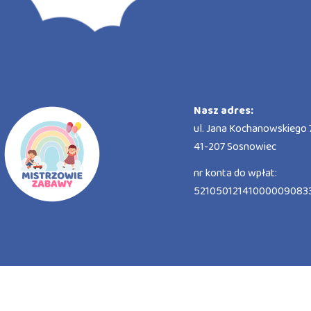
Nasz adres:
ul. Jana Kochanowskiego 7
41-207 Sosnowiec
nr konta do wpłat:
52105012141000009083
© AKSK – All Rights Reserved.
|
Polityka Ochrony Małol