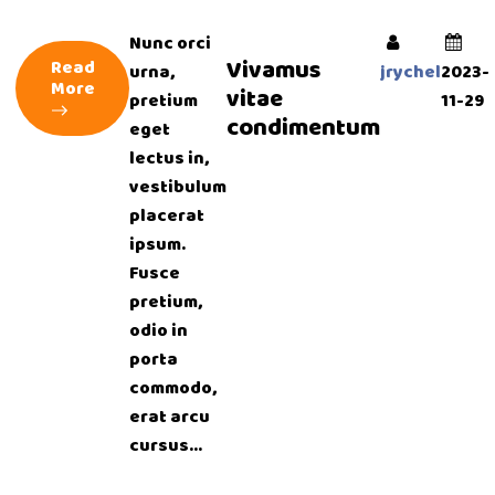
Nunc orci
Vivamus
Read
urna,
jrychel
2023-
More
vitae
pretium
11-29
condimentum
eget
lectus in,
vestibulum
placerat
ipsum.
Fusce
pretium,
odio in
porta
commodo,
erat arcu
cursus...