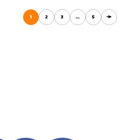
1
2
3
…
5