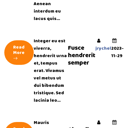
Aenean
interdum eu
lacus quis...
Integer eu est
Fusce
Read
viverra,
jrychel
2023-
More
hendrerit
hendrerit urna
11-29
semper
et, tempus
erat. Vivamus
vel metus ut
dui bibendum
tristique. Sed
lacinia leo...
Mauris