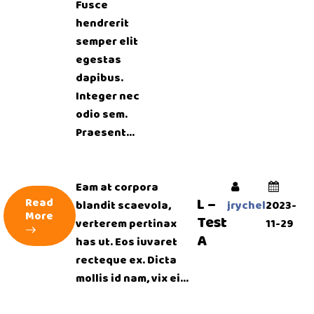
Fusce
hendrerit
semper elit
egestas
dapibus.
Integer nec
odio sem.
Praesent...
Eam at corpora
L –
Read
blandit scaevola,
jrychel
2023-
More
Test
verterem pertinax
11-29
A
has ut. Eos iuvaret
recteque ex. Dicta
mollis id nam, vix ei...