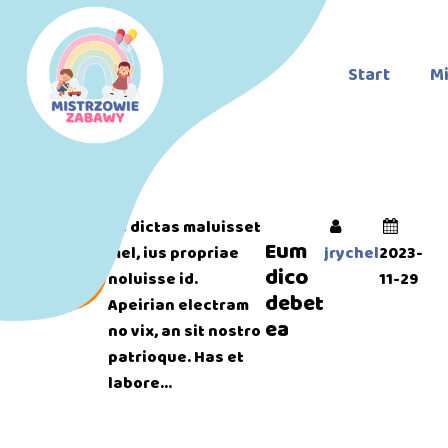
Start
Mi
Ea dictas maluisset
Eum
Read
mel, ius propriae
jrychel
2023-
More
dico
noluisse id.
11-29
debet
Apeirian electram
ea
no vix, an sit nostro
patrioque. Has et
labore...