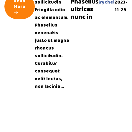
Phasellus
Read
sollicitudin
jrychel
2023-
More
ultrices
fringilla odio
11-29
nunc in
ac elementum.
Phasellus
venenatis
justo ut magna
rhoncus
sollicitudin.
Curabitur
consequat
velit lectus,
non lacinia...