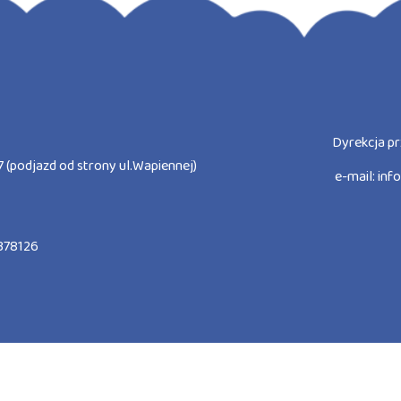
Dyrekcja pr
 (podjazd od strony ul.Wapiennej)
e-mail:
inf
378126
etnich