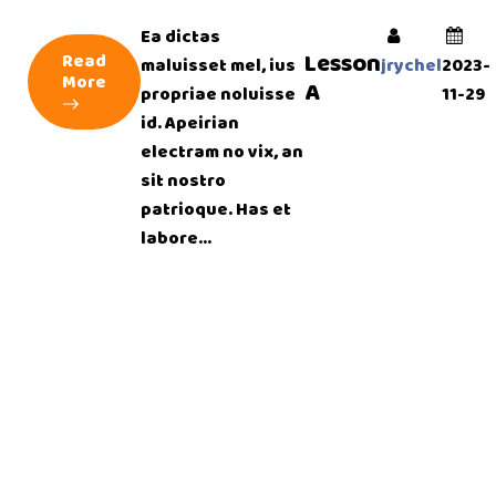
Ea dictas
Lesson
Read
maluisset mel, ius
jrychel
2023-
More
A
propriae noluisse
11-29
id. Apeirian
electram no vix, an
sit nostro
patrioque. Has et
labore...