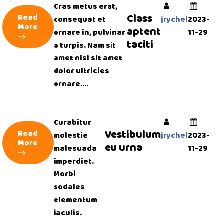
Cras metus erat,
Class
Read
consequat et
jrychel
2023-
More
aptent
ornare in, pulvinar
11-29
taciti
a turpis. Nam sit
amet nisl sit amet
dolor ultricies
ornare....
Curabitur
Vestibulum
Read
molestie
jrychel
2023-
More
eu urna
malesuada
11-29
imperdiet.
Morbi
sodales
elementum
iaculis.