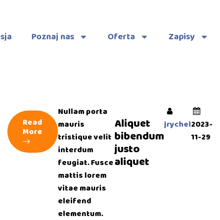
sja
Poznaj nas
Oferta
Zapisy
Nullam porta
Aliquet
Read
mauris
jrychel
2023-
More
bibendum
tristique velit
11-29
justo
interdum
aliquet
feugiat. Fusce
mattis lorem
vitae mauris
eleifend
elementum.