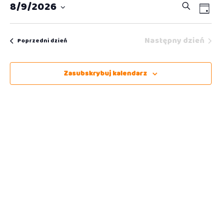
Wydar
Wy
8/9/2026
Szukaj
Dzień
Wi
Wybierz
Nawig
na
datę.
po
Następny dzień
Poprzedni dzień
wyszu
Zasubskrybuj kalendarz
i
widok