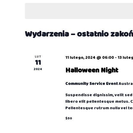
wyszukiwaniu
datę.
kluczowego
i
Wydarzenia.
widokach
Wydarzenia – ostatnio zako
LUT
11 lutego, 2024 @ 06:00
-
13 lute
11
Halloween Night
2024
Community Service Event
Austral
Suspendisse dignissim, velit sed m
libero elit pellentesque metus. 
Pellentesque rutrum nulla vel t
$50