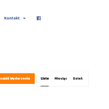
Kontakt
Wydarzenie
najdź Wydarzenia
Lista
Miesiąc
Dzień
Widoki
nawigacja