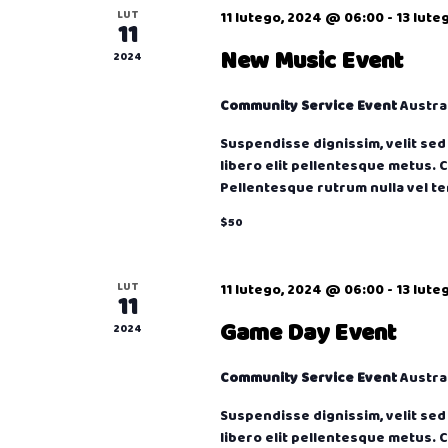
LUT
11 lutego, 2024 @ 06:00
-
13 lute
11
New Music Event
2024
Community Service Event
Austral
Suspendisse dignissim, velit sed m
libero elit pellentesque metus. 
Pellentesque rutrum nulla vel t
$50
LUT
11 lutego, 2024 @ 06:00
-
13 lute
11
Game Day Event
2024
Community Service Event
Austral
Suspendisse dignissim, velit sed m
libero elit pellentesque metus. 